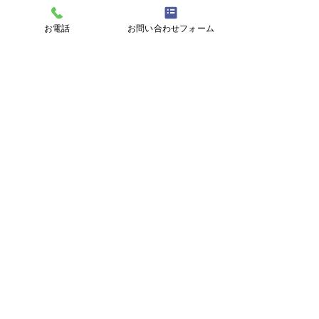
会社名
株式会社ＲＵＳＨＡＲＴ（ラッシュアート）
お電話
お問い合わせフォーム
関連会社
国産無着色畳表専門店「清田畳店」
代表取締役
清田 道弘（2級建築士）
所在地
〒254-0812
神奈川県平塚市松風町21-3
創業
1930年