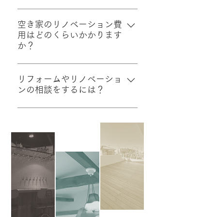
用案、収益物件としての開発、空
空き地の活用方法としては、住宅
室対策など、多様な有効活用方法
地として開発する、賃貸駐車場に
空き家のリノベーション費
をご提案いたします。お客様の不
用はどのくらいかかります
する、農地や市民農園として利用
動産資産を評価し、最適な活用策
か？
する、ソーラーパネルを設置して
を一緒に考えましょう。
発電事業を行うなどが考えられま
リノベーション費用は、物件の状
す。用途に応じた最適な活用方法
態やリノベーションの範囲によっ
リフォームやリノベーショ
をご提案いたします。
ンの相談をするには？
て大きく異なります。一般的には
数百万円から数千万円程度が目安
リフォームやリノベーションに関
となりますが、具体的な費用は現
するご相談は、電話またはメール
地調査や見積もりを行ってからの
で承っております。現在のお住ま
判断となります。
いの状況やご希望をお聞かせくだ
さい。専門スタッフが最適なプラ
ンをご提案します。